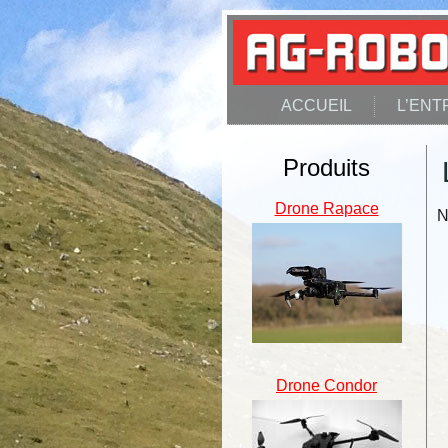
ACCUEIL
L’ENT
Produits
Drone Rapace
N
Drone Condor